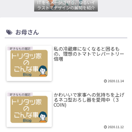
ITをイメージさせる、ゆるいイ
ラストでデザインの展開を紹介
してみます。
お母さん
私の冷蔵庫になくなると困るも
好きなもの雑記
の、理想のトマトでレパートリー
倍増
2020.11.14
かわいいで家事への気持ちを上げ
好きなもの雑記
るネコ型おろし器を愛用中（３
COIN)
2020.11.12