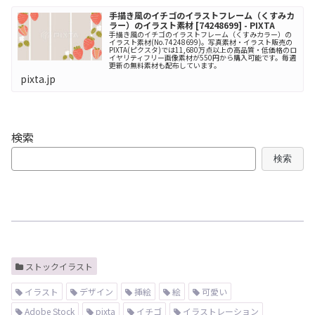
手描き風のイチゴのイラストフレーム（くすみカ
ラー）のイラスト素材 [74248699] - PIXTA
手描き風のイチゴのイラストフレーム（くすみカラー）の
イラスト素材(No.74248699)。写真素材・イラスト販売の
PIXTA(ピクスタ)では11,680万点以上の高品質・低価格のロ
イヤリティフリー画像素材が550円から購入可能です。毎週
更新の無料素材も配布しています。
pixta.jp
検索
検索
ストックイラスト
イラスト
デザイン
挿絵
絵
可愛い
Adobe Stock
pixta
イチゴ
イラストレーション